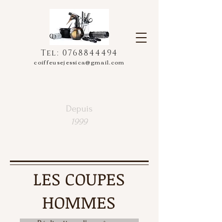
Tel:
0768844494
coiffeusejessica@gmail.com
Depuis
1999
LES COUPES
HOMMES